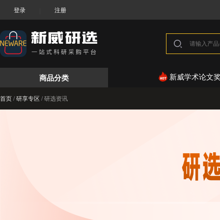
登录
注册
|
商品分类
新威学术论文
首页
/
研享专区
/
研选资讯
新
威
研
选
研
选
资
讯