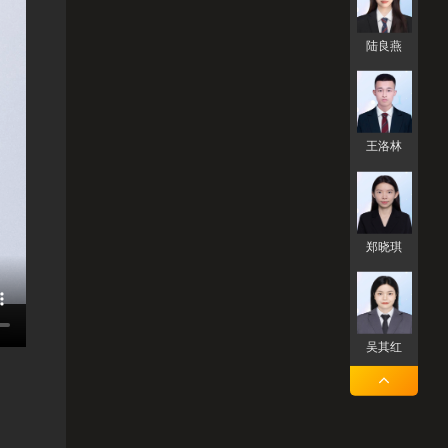
陆良燕
王洛林
郑晓琪
吴其红