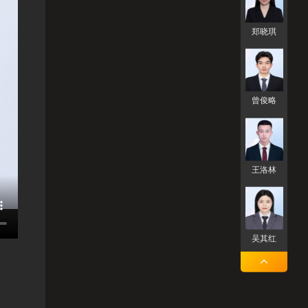
郑晓琪
曾俊略
王洛林
吴其红