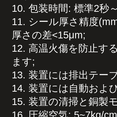
10. 包装時間
:
標準2秒～
11. シール厚さ精度(mm
厚さの差<15μm;
12. 高温火傷を防止
ます;
13. 装置には排出テー
14. 装置には自動お
15. 装置の清掃と銅
16. 圧縮空気
:
5~7kg/cm